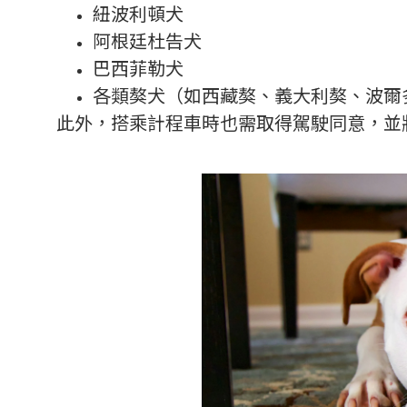
紐波利頓犬
阿根廷杜告犬
巴西菲勒犬
各類獒犬（如西藏獒、義大利獒、波爾
此外，搭乘計程車時也需取得駕駛同意，並