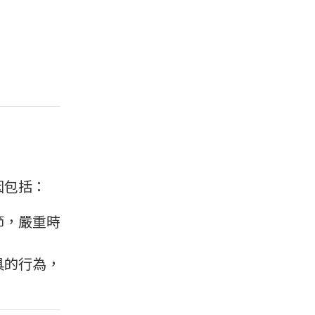
因包括：
節，嚴重時
具的行為，