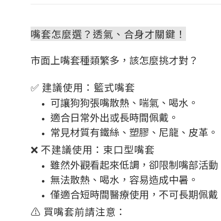
嘴套怎麼選？透氣、合身才關鍵！
市面上嘴套種類繁多，該怎麼挑才對？
✅ 建議使用：籃式嘴套
可讓狗狗張嘴散熱、喘氣、喝水。
適合日常外出或長時間佩戴。
常見材質有鐵絲、塑膠、尼龍、皮革。
❌ 不建議使用：束口型嘴套
雖然外觀看起來低調，卻限制嘴部活動
無法散熱、喝水，容易造成中暑。
僅適合短時間醫療使用，不可長期佩戴
⚠️ 買嘴套前請注意：