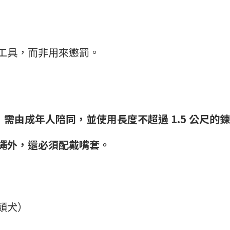
工具，而非用來懲罰。
，需由成年人陪同，並使用長度不超過 1.5 公尺的
繩外，還必須配戴嘴套。
頭犬）