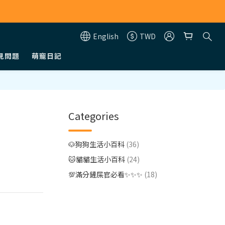
English
TWD
見問題
萌寵日記
Categories
🐶狗狗生活小百科
(36)
🐱貓貓生活小百科
(24)
💯滿分鏟屎官必看✨✨✨
(18)