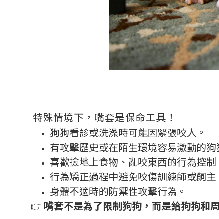
特殊情境下，嘴套是保命工具！
狗狗看診或洗澡時可能因緊張咬人。
有攻擊歷史或在陌生環境容易激動的狗
喜歡撿地上食物、亂咬東西的行為控制
行為矯正過程中避免咬傷訓練師或飼主
身體不適時的防禦性攻擊行為。
👉
嘴套不是為了限制狗狗，而是給狗狗和