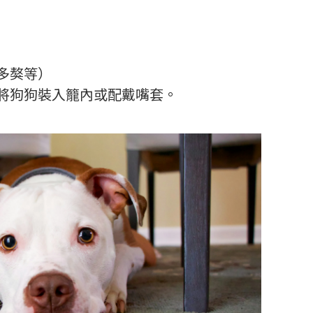
多獒等）
將狗狗裝入籠內或配戴嘴套。