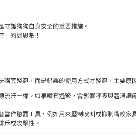
是守護狗狗自身安全的重要措施。
待」的迷思吧！
是嘴套殘忍，而是錯誤的使用方式才殘忍，主要原
類流汗一樣。如果嘴套過緊，會影響呼吸與體溫調
套當作懲罰工具，例如用來壓制吠叫或抑制啃咬家
排斥或攻擊性。