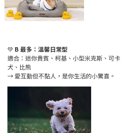
💚
B
最多：溫馨日常型
適合：迷你貴賓、柯基、小型米克斯、可卡
犬、比熊
→
愛互動但不黏人，是你生活的小驚喜。