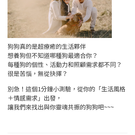
狗狗真的是超療癒的生活夥伴
想養狗但不知道哪種狗最適合你？
每種狗的個性、活動力和照顧需求都不同？
很是苦惱，無從抉擇？
別急！這個
1
分鐘小測驗，從你的「生活風格
＋情感需求」出發，
讓我們來找出與你靈魂共振的狗狗吧~~~