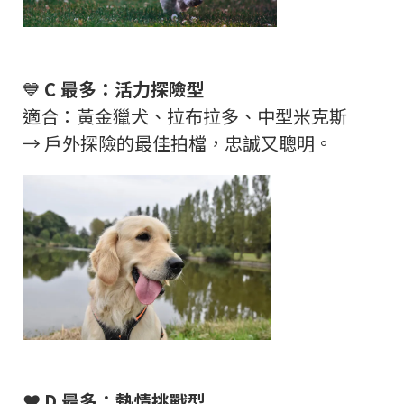
💙
C
最多：活力探險型
適合：黃金獵犬、拉布拉多、中型米克斯
→
戶外探險的最佳拍檔，忠誠又聰明。
❤️
D
最多：熱情挑戰型