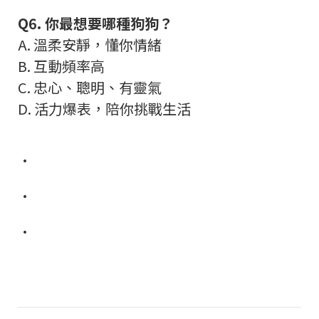
Q6.
你最想要哪種狗狗？
A.
溫柔安靜，懂你情緒
B.
互動頻率高
C.
忠心、聰明、有靈氣
D.
活力爆表，陪你挑戰生活
•
•
•