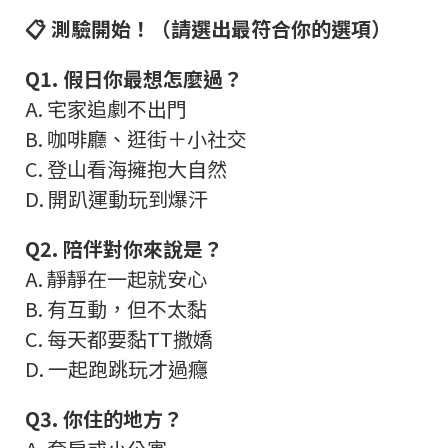
📋
測驗開始！（請選出最符合你的選項）
Q1.
假日你最想怎麼過？
A.
宅家追劇不出門
B.
咖啡廳、逛街＋小社交
C.
登山看海擁抱大自然
D.
開趴運動玩到爆汗
Q2.
陪伴對你來說是？
A.
靜靜在一起就安心
B.
有互動，但不太黏
C.
每天都要黏
TT
撒嬌
D.
一起跑跳玩才過癮
Q3.
你住的地方？