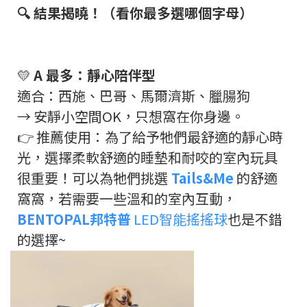
🔍
結果揭曉！（看你最多選哪個字母）
💛
A
最多：靜心陪伴型
適合：西施、巴哥、馬爾濟斯、臘腸狗
→
安靜小空間
OK
，只想窩在你身邊。
👉
推薦使用：為了給予牠們最舒適的靜心時
光，選擇柔軟舒適的睡墊和耐咬的室內玩具
很重要！可以為牠們挑選
Tails&Me
的舒適
窩窩，若需要一些溫和的室內互動，
BENTOPAL邦特普
LED智能搖搖球
也是不錯
的選擇
~