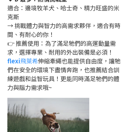
適合：邊境牧羊犬、哈士奇、精力旺盛的米
克斯
→
挑戰體力與智力的高需求夥伴，適合有時
間、有耐心的你！
👉
推薦使用：為了滿足牠們的高運動量需
求，選擇專業、耐用的外出裝備是必須！
flexi
飛萊希
伸縮牽繩也能提供自由度，讓牠
們在安全的環境下盡情奔跑，也推薦結合訓
練遊戲和益智玩具！更能同時滿足牠們的體
力與腦力需求哦
~