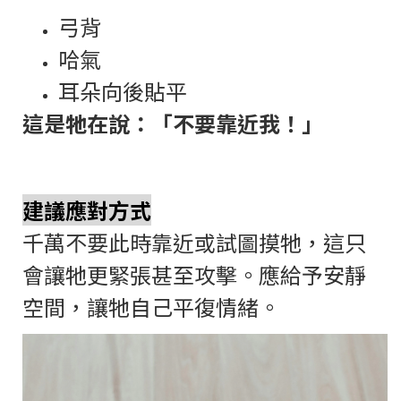
弓背
哈氣
耳朵向後貼平
這是牠在說：「不要靠近我！」
建議應對方式
千萬不要此時靠近或試圖摸牠，這只
會讓牠更緊張甚至攻擊。應給予安靜
空間，讓牠自己平復情緒。