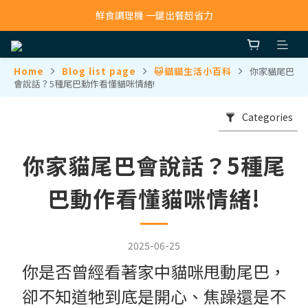
寵物吸毛機 吸毛清淨抗敏一次搞定
鮮食調理機 一鍵出餐超省力
寵物吸毛機 吸毛清淨抗敏一次搞定
Home
Blog list page
🐱貓貓生活小百科
你家貓尾巴
會說話？5種尾巴動作看懂貓咪情緒!
Categories
你家貓尾巴會說話？5種尾
巴動作看懂貓咪情緒!
2025-06-25
你是否曾經看著家中貓咪甩動尾巴，
卻不知道牠到底是開心、焦躁還是不