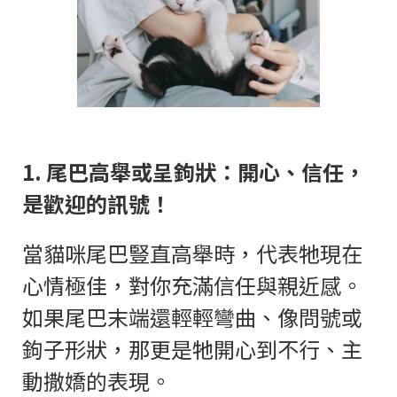
1.
尾巴高舉或呈鉤狀：開心、信任，
是歡迎的訊號！
當貓咪尾巴豎直高舉時，代表牠現在
心情極佳，對你充滿信任與親近感。
如果尾巴末端還輕輕彎曲、像問號或
鉤子形狀，那更是牠開心到不行、主
動撒嬌的表現。