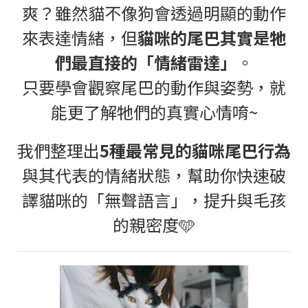
爽？雖然貓不像狗會透過明顯的動作
來表達情緒，但
貓咪的尾巴其實是牠
們最直接的「情緒雷達」
。
只要學會觀察尾巴的動作與姿勢，就
能更了解牠們的真實心情唷
~
我們整理出
5
種最常見的貓咪尾巴行為
與其代表的情緒狀態，幫助你快速破
譯貓咪的「無聲語言」，提升與毛孩
的親密度
🩵