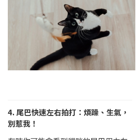
4.
尾巴快速左右拍打：煩躁、生氣，
別惹我！