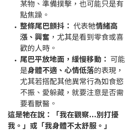
某物、準備撲擊，也可能只是有
點焦躁。
整條尾巴顫抖：
代表牠
情緒高
漲、興奮
，尤其是看到零食或喜
歡的人時。
尾巴平放地面，緩慢移動：
可能
是
身體不適、心情低落
的表現，
尤其若搭配其他異常行為如食慾
不振、愛躲藏，就要注意是否需
要看獸醫。
這是牠在說：「我在觀察
...
別打擾
我。」或「我身體不太舒服。」