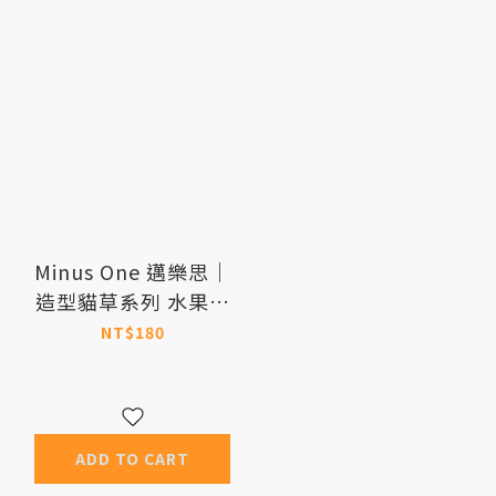
Minus One 邁樂思｜
造型貓草系列 水果造
型貓草玩具-萊姆蘋果
NT$180
ADD TO CART