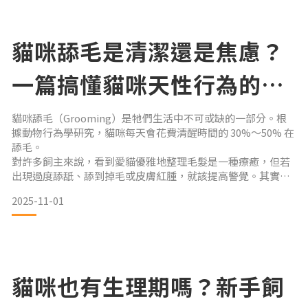
化傳統粽子
貓咪舔毛是清潔還是焦慮？
一篇搞懂貓咪天性行為的完
整指南
貓咪舔毛（Grooming）是牠們生活中不可或缺的一部分。根
據動物行為學研究，貓咪每天會花費清醒時間的 30%～50% 在
舔毛。
對許多飼主來說，看到愛貓優雅地整理毛髮是一種療癒，但若
出現過度舔舐、舔到掉毛或皮膚紅腫，就該提高警覺。其實，
舔毛不只是清潔動作，它更與 貓咪的情緒、健康與社交關係 密
2025-11-01
切相關。🧼 貓咪舔毛的四大功能：不只是愛乾淨！舔毛是貓咪
的本能行為，結合了生理、心理與社交層面的需求。以下是牠
們每天「洗澡」的真實目的👇1️⃣ 保持毛髮潔淨與健康（清潔）
貓咪的舌頭表面佈滿細小、向後彎曲的
貓咪也有生理期嗎？新手飼