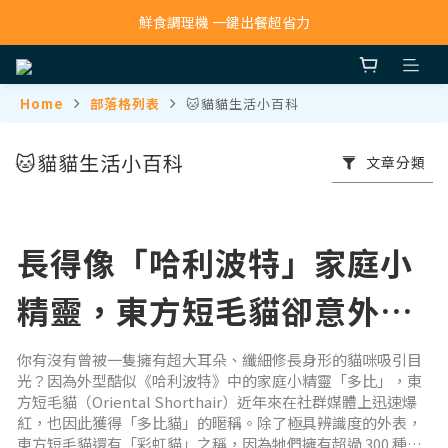
寵物吸毛機 吸毛清淨抗敏一次搞定
鮮食調理機 一鍵出餐超省力
寵物吸毛機 吸毛清淨抗敏一次搞定
Home
部落格列表
🐱貓貓生活小百科
🐱貓貓生活小百科
文章分類
長得像「哈利波特」家庭小
精靈，東方短毛貓卻意外超
黏人？飼養前必知5件事
你有沒有曾被一隻擁有超大耳朵、纖細修長身形的貓咪吸引目
光？因為外型酷似《哈利波特》中的家庭小精靈「多比」，東
方短毛貓（Oriental Shorthair）近年來在社群媒體上迅速爆
紅，也因此獲得「多比貓」的暱稱。除了極具辨識度的外表，
東方短毛貓還有「彩虹貓」之稱，因為牠們擁有超過 300 種毛