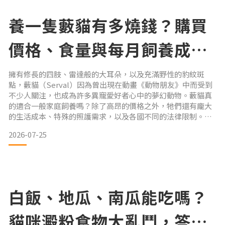
養一隻藪貓有多燒錢？購買
價格、食量與每月飼養成本
公開
擁有修長的四肢、雷達般的大耳朵，以及充滿野性的豹紋斑
點，藪貓（Serval）因為曾出現在動畫《動物朋友》中而受到
不少人關注，也成為許多異寵愛好者心中的夢幻動物。藪貓真
的適合一般家庭飼養嗎？除了高昂的價格之外，牠們還有龐大
的生活成本、特殊的照護需求，以及各國不同的法律限制。我
們將帶你一次了解藪貓的飼養法規、購買價格、每月花費與隱
2026-07-25
藏成本，讓你在心動之前先了解真實情況。 藪貓可以養嗎？先
了解各國法規在考慮是否飼養藪貓之前，最重要的並不是價
格，而是是否合法。台灣目前台灣並未開放一般民眾飼養藪
貓。合法飼養
白飯、地瓜、南瓜能吃嗎？
貓咪澱粉食物大亂鬥，答案