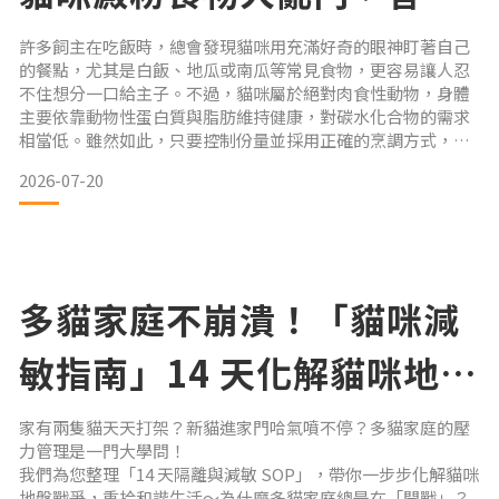
可能和你想的不一樣
許多飼主在吃飯時，總會發現貓咪用充滿好奇的眼神盯著自己
的餐點，尤其是白飯、地瓜或南瓜等常見食物，更容易讓人忍
不住想分一口給主子。不過，貓咪屬於絕對肉食性動物，身體
主要依靠動物性蛋白質與脂肪維持健康，對碳水化合物的需求
相當低。雖然如此，只要控制份量並採用正確的烹調方式，白
飯、地瓜與南瓜仍能在特定情況下成為健康的營養補充。究竟
2026-07-20
哪一種最適合貓咪？我們將為您完整分析三種常見澱粉的營養
價值、優缺點，以及安全餵食原則。 貓咪真的需要吃澱粉嗎？
在比較三種食材之前，先建立一個重要觀念：健康的貓咪其實
不需要依靠澱
多貓家庭不崩潰！「貓咪減
敏指南」14 天化解貓咪地盤
戰爭
家有兩隻貓天天打架？新貓進家門哈氣噴不停？多貓家庭的壓
力管理是一門大學問！
我們為您整理「14 天隔離與減敏 SOP」，帶你一步步化解貓咪
地盤戰爭，重拾和諧生活～為什麼多貓家庭總是在「開戰」？