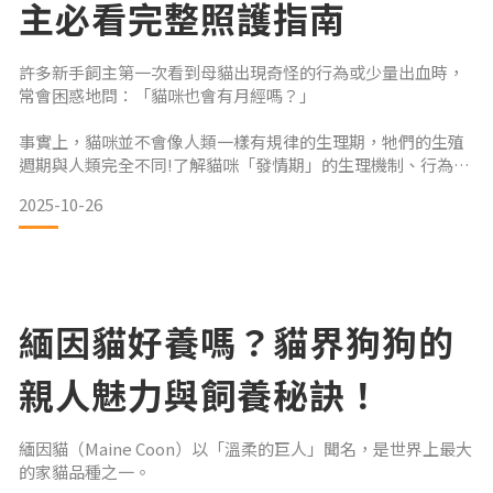
主必看完整照護指南
許多新手飼主第一次看到母貓出現奇怪的行為或少量出血時，
常會困惑地問：「貓咪也會有月經嗎？」
事實上，貓咪並不會像人類一樣有規律的生理期，牠們的生殖
週期與人類完全不同!了解貓咪「發情期」的生理機制、行為變
化與照護方式，不僅能幫助你正確判斷貓咪的身體狀況，更是
2025-10-26
維護牠健康與情緒穩定的關鍵。
我們將帶你全面解析：
👉 貓咪到底會不會來月經？
緬因貓好養嗎？貓界狗狗的
👉 發情時有哪些症狀？
親人魅力與飼養秘訣！
👉 飼主應該如何照顧與安撫？
👉 為什麼結紮是最有效的解決方案？🩸迷思破解：貓咪真的會
緬因貓（Maine Coon）以「溫柔的巨人」聞名，是世界上最大
有「月經」嗎？答案是：不會。母貓並沒有像人
的家貓品種之一。