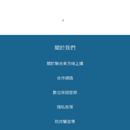
了近 20 倍！
那麼，貓咪到底能嚐出什麼味道？酸、甜、苦、辣之中，又有
哪些是牠們完全無法感知的呢？🐾 貓咪的味覺盲區：完全嘗不
出「甜味」最令人驚訝的事實是：所有貓科動物都無法感受到
甜味！
關於我們
也就是說，對貓咪來說，糖果、蛋糕、蜂蜜這
關於聯合東方線上購
合作通路
數位保固登錄
隱私政策
防詐騙宣導