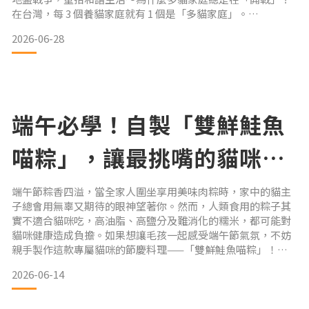
在台灣，每 3 個養貓家庭就有 1 個是「多貓家庭」。
許多飼主滿心期待貓咪能有個伴，卻忽略了貓咪骨子裡保有
2026-06-28
85% 的野貓基因，具有極強的地域性本能。當生活空間重疊、
核心資源（食物、水、貓砂盆）不足時，貓咪就會陷入慢性焦
慮，進而引發突然攻擊、哈氣咆哮、甚至亂噴尿等行為問題。
讓我們一步步帶你從貓咪「煙硝戰場
端午必學！自製「雙鮮鮭魚
喵粽」，讓最挑嘴的貓咪也
瘋狂！
端午節粽香四溢，當全家人圍坐享用美味肉粽時，家中的貓主
子總會用無辜又期待的眼神望著你。然而，人類食用的粽子其
實不適合貓咪吃，高油脂、高鹽分及難消化的糯米，都可能對
貓咪健康造成負擔。如果想讓毛孩一起感受端午節氣氛，不妨
親手製作這款專屬貓咪的節慶料理——「雙鮮鮭魚喵粽」！用
鮭魚、雞胸肉及藜麥為主要食材，不僅營養豐富、低負擔，更
2026-06-14
能滿足貓咪愛吃肉的天性，讓挑嘴貓也忍不住一口接一口。為
什麼貓咪不能吃人類的粽子？許多飼主以為分一小口粽子給貓
咪沒關係，但傳統粽子其實隱藏不少健康風險。1. 糯米不易消