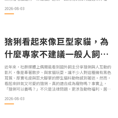
色與花紋組合，是目前花色變化最豐富的貓品種之一。不過，
2026-08-03
可愛的外型只是牠們的特色之一，牠們高智商、超級黏人又愛
說話的個性，並非每個家庭都能適應。如果你正考慮迎接這位
「精靈室友」回家，建議先了解以下 5 個飼養
猞猁看起來像巨型家貓，為
什麼專家不建議一般人飼
養？
近年來，社群媒體上偶爾能看到國外飼主分享猞猁與人互動的
影片，像是牽著散步、與家貓玩耍，讓不少人對這種擁有黑色
耳簇、厚實毛皮與巨大腳掌的野生貓科動物感到著迷。然而，
看起來帥氣又可愛的猞猁，真的適合成為寵物嗎？事實上，
「猞猁可以養嗎？」不只是法律問題，更涉及動物福利、居住
環境、安全風險與飼養成本。即使從幼年開始人工飼養，也無
2026-08-03
法改變牠與家貓截然不同的野生天性。猞猁可以養嗎？先了解
各地法律規定對多數國家而言，私人飼養猞猁都受到嚴格限
制，甚至完全禁止。中國大陸根據《野生動物保護法》，猞猁
屬於國家重點保護野