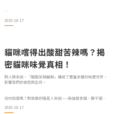
牠們擁有雄偉體型、結實骨骼、蓬鬆長毛，以及酷似浣熊的大
2025-10-17
尾巴。雖然長得帥氣又高冷，但其實緬因貓性格親人、聰明、
善於互動，被飼主稱為 「貓界狗狗」。許多人好奇：緬因貓好
養嗎？雖然牠們個性穩定、智商高，但龐大的體型、長毛護理
以及健康需求，使牠們不是完全省心的寵物。
貓咪嚐得出酸甜苦辣嗎？揭
我們將帶你全面了解緬因貓的親人魅力、飼養挑戰與照護秘
密貓咪味覺真相！
訣，幫助您做好準備迎接這位迷人的巨貓夥伴。貓界狗狗的親
人魅力：緬因貓的性格與智商緬因貓外表霸氣
對人類來說，「酸甜苦辣鹹鮮」構成了豐富多層的味覺世界，
影響我們的食慾與生存。
但你知道嗎？對高傲的喵星人來說——無論是家貓、獅子還是
老虎——牠們的味覺世界其實單純得多。人類擁有約 9,000 個味
2025-10-17
蕾，能精細分辨各種味道；而貓咪僅有 約 470 個味蕾，足足少