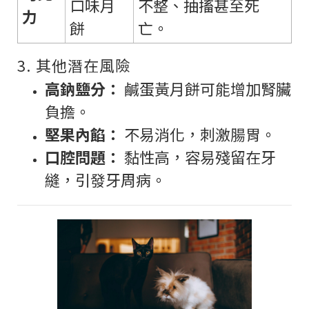
口味月
不整、抽搐甚至死
力
餅
亡。
3. 其他潛在風險
高鈉鹽分：
鹹蛋黃月餅可能增加腎臟
負擔。
堅果內餡：
不易消化，刺激腸胃。
口腔問題：
黏性高，容易殘留在牙
縫，引發牙周病。