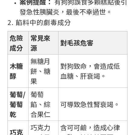
案例提醒：
有狗狗誤食多顆糕點後引
發急性胰臟炎，最後不幸過世。
2. 餡料中的劇毒成分
危險
常見來
對毛孩危害
成分
源
無糖月
木糖
對狗致命，會造成低
餅、糖
醇
血糖、肝衰竭。
果
葡萄/
葡萄
葡萄
餡、綜
可導致急性腎衰竭。
乾
合果仁
巧克力
含可可鹼，造成心律
巧克