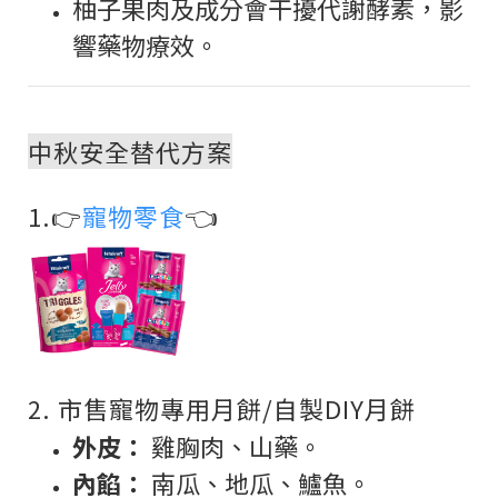
柚子果肉及成分會干擾代謝酵素，影
響藥物療效。
中秋安全替代方案
👈
1.👉
寵物零食
2. 市售寵物專用月餅/自製DIY月餅
外皮：
雞胸肉、山藥。
內餡：
南瓜、地瓜、鱸魚。