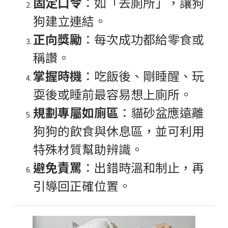
固定口令
：如「去廁所」，讓狗
狗建立連結。
正向獎勵
：每次成功都給零食或
稱讚。
掌握時機
：吃飯後、剛睡醒、玩
耍後或睡前最容易想上廁所。
規劃專屬如廁區
：貓砂盆應遠離
狗狗的飲食與休息區，並可利用
特殊材質幫助辨識。
避免責罵
：出錯時溫和制止，再
引導回正確位置。