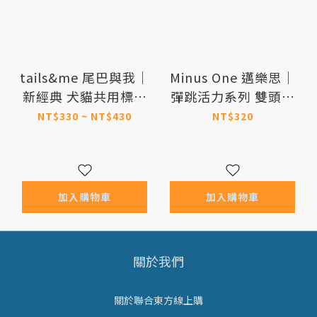
tails&me 尾巴與我｜
Minus One 邁樂思｜
新經典 犬貓共用標準
彈跳活力系列 雙頭拉
牽繩 (雙色)
拉球
NT$330 ~ NT$430
NT$320
加入購物車
加入購物車
關於我們
關於聯合東方線上購