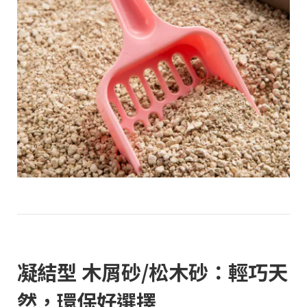
凝結型 木屑砂
/
松木砂：輕巧天
然，環保好選擇