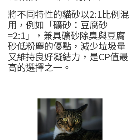
將不同特性的貓砂以
2:1
比例混
用，例如「礦砂：豆腐砂
=2:1
」，兼具礦砂除臭與豆腐
砂低粉塵的優點，減少垃圾量
又維持良好凝結力，是
CP
值最
高的選擇之一。