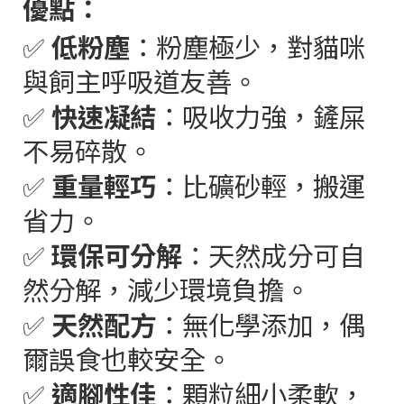
優點：
✅
低粉塵
：粉塵極少，對貓咪
與飼主呼吸道友善。
✅
快速凝結
：吸收力強，鏟屎
不易碎散。
✅
重量輕巧
：比礦砂輕，搬運
省力。
✅
環保可分解
：天然成分可自
然分解，減少環境負擔。
✅
天然配方
：無化學添加，偶
爾誤食也較安全。
✅
適腳性佳
：顆粒細小柔軟，