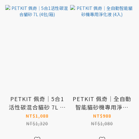
PETKIT 佩奇｜5合1
PETKIT 佩奇｜全自動
活性碳混合貓砂 7L (4
智能貓砂機專用淨化
包/箱)
液 (4入)
NT$1,088
NT$988
NT$1,320
NT$1,080