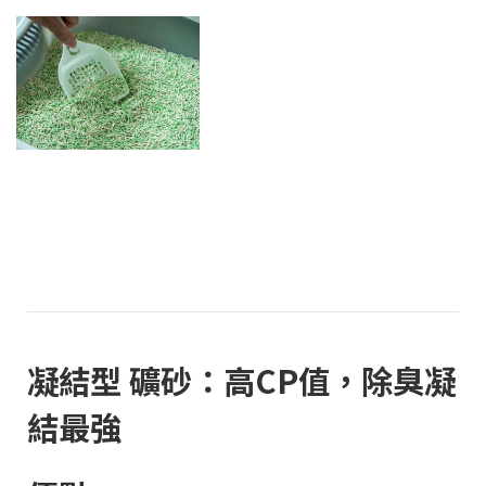
凝結型 礦砂：高
CP值
，除臭凝
結最強