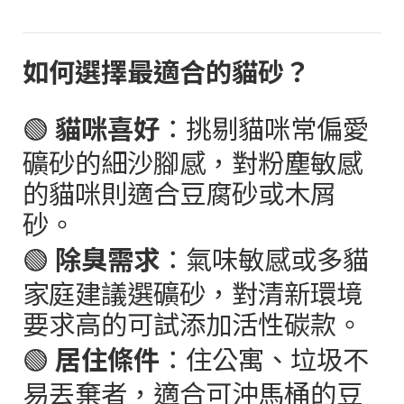
如何選擇最適合的貓砂？
🟢
貓咪喜好
：挑剔貓咪常偏愛
礦砂的細沙腳感，對粉塵敏感
的貓咪則適合豆腐砂或木屑
砂。
🟢
除臭需求
：氣味敏感或多貓
家庭建議選礦砂，對清新環境
要求高的可試添加活性碳款。
🟢
居住條件
：住公寓、垃圾不
易丟棄者，適合可沖馬桶的豆