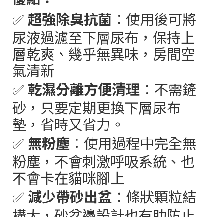
✅
超強除臭抗菌
：使用後可將
尿液過濾至下層尿布，保持上
層乾爽、幾乎無異味，房間空
氣清新
✅
乾濕分離⽅便清理
：不需鏟
砂，只要定期更換下層尿布
墊，省時又省力。
✅
無粉塵
：使用過程中完全無
粉塵，不會刺激呼吸系統、也
不會卡在貓咪腳上
✅
減少帶砂出盆
：條狀顆粒結
構大，砂盆邊設計也有助防止