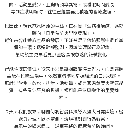
降、活動量變少、上廁所頻率異常，或睡眠時間變長。
等到症狀明顯時，往往已經需要更積極的醫療處理。
也因此，現代寵物照護的重點，正在從「生病後治療」逐漸
轉向「日常預防與早期發現」。
近年來智能養寵產品的發展，正好補足了傳統照護中最難掌
握的一環：透過數據監測、環境管理與行為紀錄，
幫助飼主更早看見那些容易被忽略的細微變化。
智能科技的價值，從來不只是讓照護變得更省力，而是讓飼
主能在忙碌生活中，依然更精準地掌握貓犬的日常狀態。
無論是飲食、飲水、排泄、活動量，或居家溫濕度與空氣品
質，這些看似平凡的數據，都可能是健康變化的重要線
索。
今天，我們就來聊聊如何將智能科技導入貓犬日常照護，從
飲食管理、飲水監測、環境控制到行為觀察，
為家中的貓犬建立一道更完整的健康預防防護網。