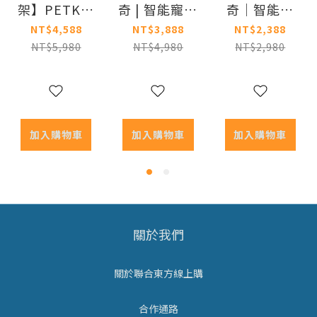
架】PETKIT
奇 | 智能寵物
奇｜智能寵
佩奇｜智能
循環活水機
物循環活水
NT$4,588
NT$3,888
NT$2,388
寵物循環活
W4X-UVC版
機SOLO 2
NT$5,980
NT$4,980
NT$2,980
水機MAX 2
(無線馬達)
(無線馬達)
UVC(真無線)
加入購物車
加入購物車
加入購物車
關於我們
關於聯合東方線上購
合作通路