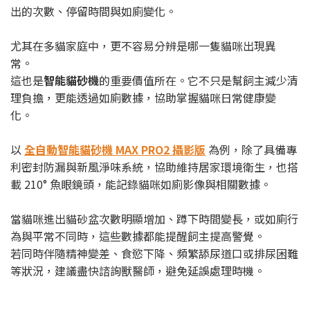
出的次數、停留時間與如廁變化。
尤其在多貓家庭中，更不容易分辨是哪一隻貓咪出現異
常。
這也是
智能貓砂機
的重要價值所在。它不只是幫飼主減少清
理負擔，更能透過如廁數據，協助掌握貓咪日常健康變
化。
以
全自動智能貓砂機 MAX PRO2 攝影版
為例，除了具備專
利密封防漏與新風淨味系統，協助維持居家環境衛生，也搭
載 210° 魚眼鏡頭，能記錄貓咪如廁影像與相關數據。
當貓咪進出貓砂盆次數明顯增加、蹲下時間變長，或如廁行
為與平常不同時，這些數據都能提醒飼主提高警覺。
若同時伴隨精神變差、食慾下降、頻繁舔尿道口或排尿困難
等狀況，建議盡快諮詢獸醫師，避免延誤處理時機。