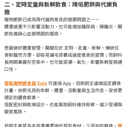
二、定時定量與新鮮飲食：降低肥胖與代謝負
擔
寵物肥胖已成為現代貓狗常見的健康問題之一。
體重過重不只影響活動力，也可能增加糖尿病、胰臟炎、關
節負擔與心血管問題的風險。
想要做好體重管理，關鍵在於 定時、定量、新鮮。傳統任
食制雖然方便，卻容易讓毛孩養成過度進食的習慣；而飼料
長時間暴露在空氣中，也可能受潮、氧化，影響新鮮度與適
口性。
智能寵物餵食器 Solo
可連接 App，協助飼主遠端設定餵食
計畫，依照毛孩的年齡、體重、活動量與生活作息，安排更
穩定的餵食節奏。
搭配密封與乾燥設計，也能幫助飼料維持新鮮，減少受潮與
變質風險。
若飼主希望為毛孩準備更接近原型食材、少添加的鮮食，
寵