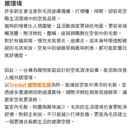
居環境
許多飼主會注意到毛孩皮膚搔癢、打噴嚏、咳嗽，卻容易忽
略生活環境中的空氣品質。
貓狗的嗅覺比人類靈敏，且活動高度更接近地面，更容易接
觸落塵、懸浮微粒、塵蟎、皮屑與飄散在空氣中的毛髮。
對於有貓氣喘、慢性支氣管炎、皮膚炎，或本身呼吸道較敏
感的毛孩來說，空氣中的過敏原與異味刺激，都可能影響日
常舒適度。
因此，一台專為寵物家庭設計的空氣清淨設備，能協助改善
人寵共居環境。
以
Trevluf 寵物吸毛機
為例，能捕捉空氣中漂浮的毛髮，並
透過多重濾網協助過濾異味、細懸浮微粒與常見過敏原，讓
居家空氣更清爽。
當室內毛髮、粉塵與異味減少，毛孩的生活環境也會更乾淨
舒適。對飼主來說，不只是減少打掃負擔，更是為毛孩建立
一個更適合長期生活的健康空間。