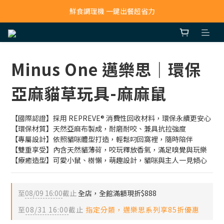
寵物吸毛機 吸毛清淨抗敏一次搞定
鮮食調理機 一鍵出餐超省力
寵物吸毛機 吸毛清淨抗敏一次搞定
Minus One 邁樂思｜環保
亞麻貓草玩具-麻麻鼠
【國際認證】採用 REPREVE® 消費性回收材料，環保永續更安心
【環保材質】天然亞麻布製成，耐磨耐咬、兼具抗拉強度
【專屬設計】依照貓咪體型打造，輕鬆叼回窩裡，隨時陪伴
【雙重享受】內含天然貓薄荷，咬玩釋放香氣，滿足嗅覺與玩樂
【療癒造型】可愛小鼠、樹懶，萌趣設計，貓咪與主人一見傾心
至
08/09 16:00
截止
全店，全館滿額現折$888
至
08/31 16:00
截止
指定分類，邁樂思系列享85折優惠