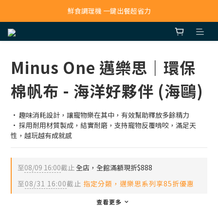
寵物吸毛機 吸毛清淨抗敏一次搞定
鮮食調理機 一鍵出餐超省力
寵物吸毛機 吸毛清淨抗敏一次搞定
Minus One 邁樂思｜環保
棉帆布 - 海洋好夥伴 (海鷗)
· 趣味消耗設計，讓寵物樂在其中，有效幫助釋放多餘精力
· 採用耐用材質製成，結實耐磨，支持寵物反覆啃咬，滿足天
性，越玩越有成就感
至
08/09 16:00
截止
全店，全館滿額現折$888
至
08/31 16:00
截止
指定分類，邁樂思系列享85折優惠
查看更多