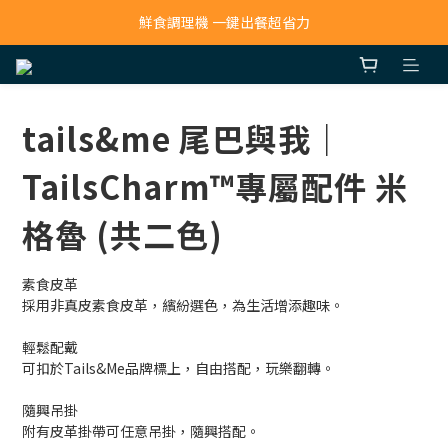
寵物吸毛機 吸毛清淨抗敏一次搞定
鮮食調理機 一鍵出餐超省力
寵物吸毛機 吸毛清淨抗敏一次搞定
tails&me 尾巴與我｜
TailsCharm™專屬配件 米
格魯 (共二色)
素食皮革
採用非真皮素食皮革，繽紛選色，為生活增添趣味。
輕鬆配戴
可扣於Tails&Me品牌標上，自由搭配，玩樂翻轉。
隨興吊掛
附有皮革掛帶可任意吊掛，隨興搭配。