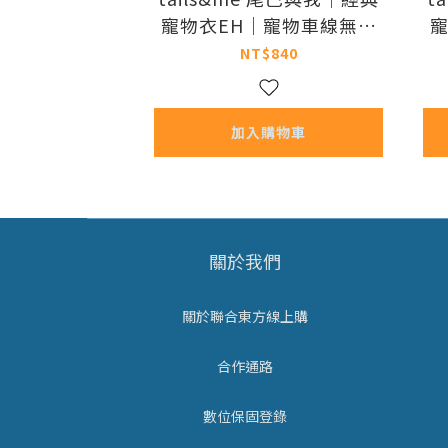
寵物衣EH｜寵物車線無袖
寵
背心 (共三色 / XS-XXL)
水
NT$840
加入購物車
關於我們
關於聯合東方線上購
合作通路
數位保固登錄