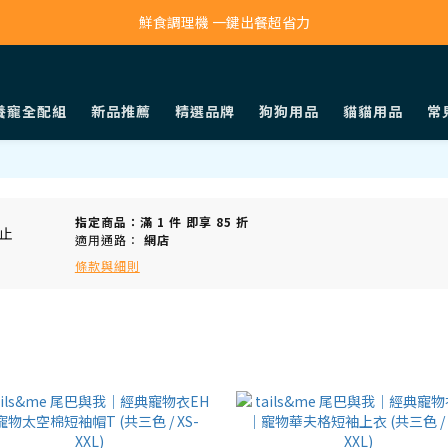
寵物吸毛機 吸毛清淨抗敏一次搞定
鮮食調理機 一鍵出餐超省力
寵物吸毛機 吸毛清淨抗敏一次搞定
養寵全配組
新品推薦
精選品牌
狗狗用品
貓貓用品
常
指定商品：滿 1 件 即享 85 折
止
適用通路：
網店
條款與細則