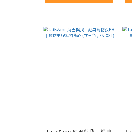
tails&me 尾巴與我｜經典
t