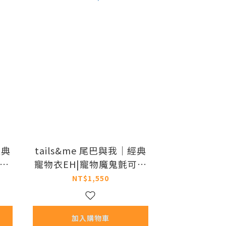
經典
tails&me 尾巴與我｜經典
格短
寵物衣EH|寵物魔鬼氈可調
L)
外套​ (共三色 / XS-XXXL)
NT$1,550
加入購物車