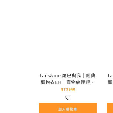
tails&me 尾巴與我｜經典
t
寵物衣EH｜寵物紋理短袖
寵
上衣 (共三色 / XS-XXL)
袖
NT$940
加入購物車