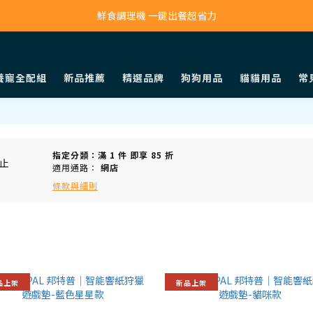
寵物吸毛機 吸毛清淨抗敏一次搞定
鮮食調理機 一鍵出餐超省力
寵物吸毛機 吸毛清淨抗敏一次搞定
養寵全配組
新品推薦
精選品牌
狗狗用品
貓貓用品
常
指定分類：滿 1 件 即享 85 折
止
適用通路：
網店
條款與細則
品上架
新品上架