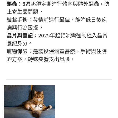
驅蟲
：
8
週起須定期進行體內與體外驅蟲，防
止寄生蟲問題。
結紮手術
：發情前進行最佳，能降低日後疾
病與行為困擾。
晶片與登記
：
2025
年起貓咪需強制植入晶片
登記身分。
寵物保險
：建議投保涵蓋醫療、手術與住院
的方案，轉嫁突發支出風險。