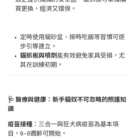
買更換，經濟又環保。
定時使用貓砂盆、按時吃飯等習慣可逐
步引導建立。
貓抓板與噴劑
能有效避免家具受損，尤
其在訓練初期。
🩺
醫療與健康：新手貓奴不可忽略的照護知
識
疫苗接種
：三合一與狂犬病疫苗為基本項
目，
6–8
週齡可開始。