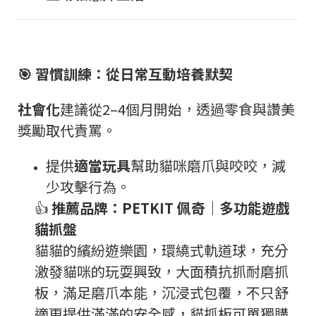
🎯
習慣訓練：從日常互動培養默契
社會化
建議從
2–4
個月開始，透過零食與讚美
獎勵取代責罵。
提供
適當玩具
幫助貓咪磨爪與咬咬，減
少攻擊行為。
👍
推薦品牌：
PETKIT
佩奇｜多功能遊戲
貓抓盤
貓貓的繽紛遊樂園，環繞式軌道球，充分
激發貓咪的玩耍興致，大面積抗抓耐磨抓
板，滿足磨爪本能，沉浸式包覆，不只舒
適更提供滿滿的安全感，貓抓板可單獨購