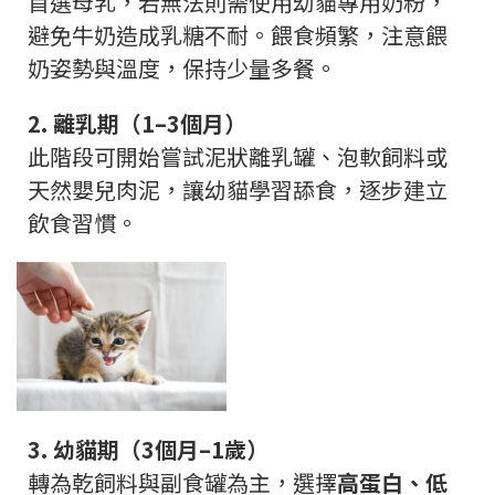
首選母乳，若無法則需使用幼貓專用奶粉，
避免牛奶造成乳糖不耐。餵食頻繁，注意餵
奶姿勢與溫度，保持少量多餐。
2.
離乳期（
1–3
個月）
此階段可開始嘗試泥狀離乳罐、泡軟飼料或
天然嬰兒肉泥，讓幼貓學習舔食，逐步建立
飲食習慣。
3.
幼貓期（
3
個月
–1
歲）
轉為乾飼料與副食罐為主，選擇
高蛋白、低