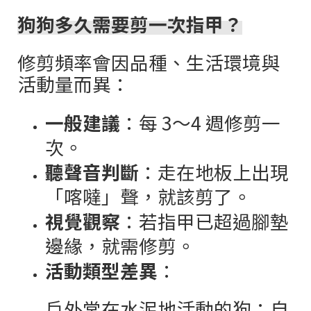
狗狗多久需要剪一次指甲？
修剪頻率會因品種、生活環境與
活動量而異：
一般建議
：每
3
～
4
週修剪一
次。
聽聲音判斷
：走在地板上出現
「喀噠」聲，就該剪了。
視覺觀察
：若指甲已超過腳墊
邊緣，就需修剪。
活動類型差異
：
戶外常在水泥地活動的狗：自