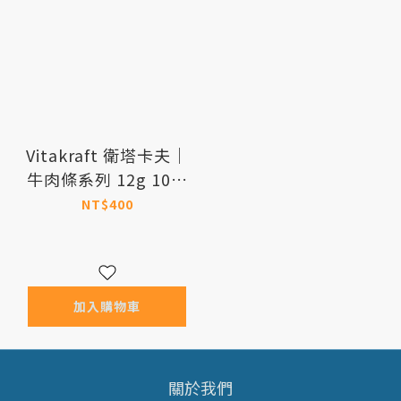
Vitakraft 衛塔卡夫｜
牛肉條系列 12g 10條
(羊肉/火雞/牛心/低
NT$400
脂/牛肚)
加入購物車
關於我們