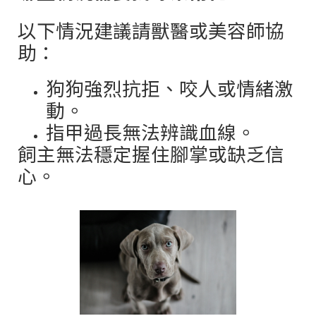
以下情況建議請獸醫或美容師協
助：
狗狗強烈抗拒、咬人或情緒激
動。
指甲過長無法辨識血線。
飼主無法穩定握住腳掌或缺乏信
心。