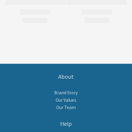
About
Brand Story
Our Values
Our Team
Help