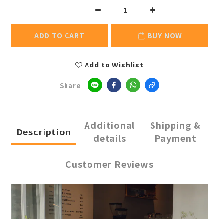
ADD TO CART
BUY NOW
Add to Wishlist
Share
Additional
Shipping &
Description
details
Payment
Customer Reviews