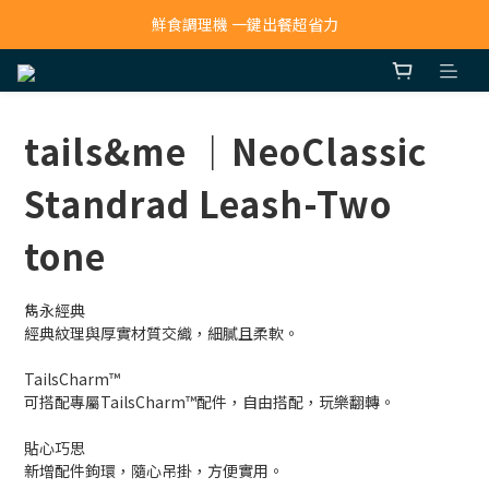
寵物吸毛機 吸毛清淨抗敏一次搞定
鮮食調理機 一鍵出餐超省力
寵物吸毛機 吸毛清淨抗敏一次搞定
tails&me ｜NeoClassic
Standrad Leash-Two
tone
雋永經典
經典紋理與厚實材質交織，細膩且柔軟。
TailsCharm™​
可搭配專屬TailsCharm™配件，自由搭配，玩樂翻轉。
貼心巧思
新增配件鉤環，隨心吊掛，方便實用。