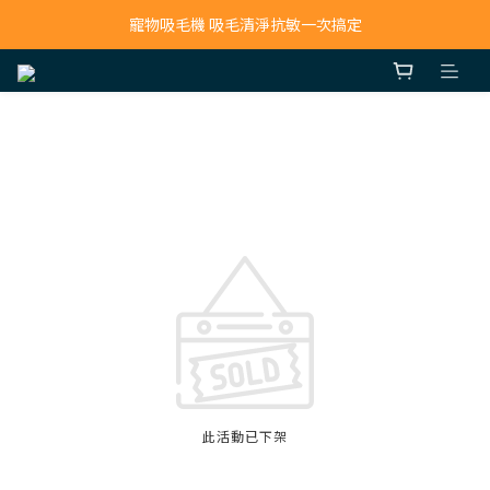
寵物吸毛機 吸毛清淨抗敏一次搞定
寵物吸毛機 吸毛清淨抗敏一次搞定
鮮食調理機 一鍵出餐超省力
寵物吸毛機 吸毛清淨抗敏一次搞定
此活動已下架