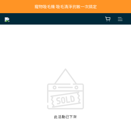
寵物吸毛機 吸毛清淨抗敏一次搞定
寵物吸毛機 吸毛清淨抗敏一次搞定
鮮食調理機 一鍵出餐超省力
寵物吸毛機 吸毛清淨抗敏一次搞定
此活動已下架