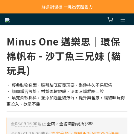
寵物吸毛機 吸毛清淨抗敏一次搞定
鮮食調理機 一鍵出餐超省力
寵物吸毛機 吸毛清淨抗敏一次搞定
Minus One 邁樂思｜環保
棉帆布 - 沙丁魚三兄妹 (貓
玩具)
· 經典動物造型，吸引貓咪反覆玩耍，樂趣持久不易厭倦
· 護齒護舌設計，材質柔軟親膚，溫柔呵護貓咪口腔
· 填充柔軟棉料，並添加適量貓薄荷，提升興奮感，讓貓咪玩得
更投入、欲罷不能
至
08/09 16:00
截止
全店，全館滿額現折$888
至
08/31 16:00
截止
指定分類，邁樂思系列享85折優惠