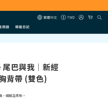
繁體中文
TWD
見問題
萌寵日記
立即購買
&me 尾巴與我｜新經
胸背帶 (雙色)
織，細膩且柔軟。