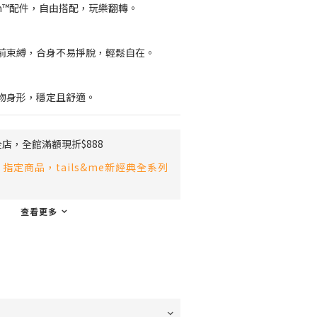
arm™配件，自由搭配，玩樂翻轉。
前束縛，合身不易掙脫，輕鬆自在。
物身形，穩定且舒適。
店，全館滿額現折$888
指定商品，tails&me新經典全系列
查看更多