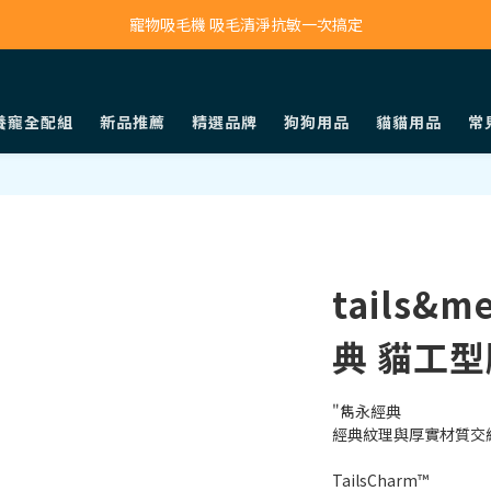
寵物吸毛機 吸毛清淨抗敏一次搞定
寵物吸毛機 吸毛清淨抗敏一次搞定
鮮食調理機 一鍵出餐超省力
寵物吸毛機 吸毛清淨抗敏一次搞定
養寵全配組
新品推薦
精選品牌
狗狗用品
貓貓用品
常
tails
典 貓工型
"雋永經典
經典紋理與厚實材質交
TailsCharm™​