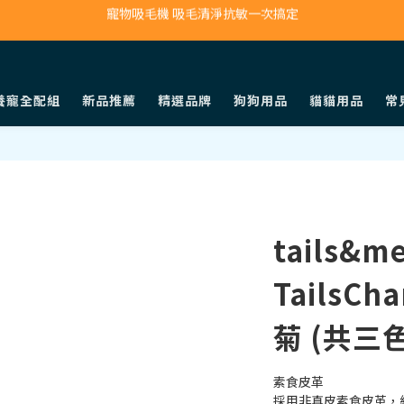
寵物吸毛機 吸毛清淨抗敏一次搞定
鮮食調理機 一鍵出餐超省力
寵物吸毛機 吸毛清淨抗敏一次搞定
養寵全配組
新品推薦
精選品牌
狗狗用品
貓貓用品
常
tails&
TailsC
菊 (共三色
素食皮革
採用非真皮素食皮革，