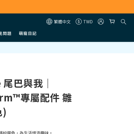
繁體中文
TWD
見問題
萌寵日記
立即購買
me 尾巴與我｜
harm™專屬配件 雛
)
繽紛選色，為生活增添趣味。