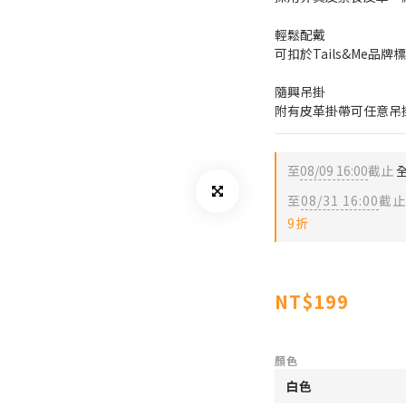
輕鬆配戴
可扣於Tails&Me品
隨興吊掛
附有皮革掛帶可任意吊
至
08/09 16:00
截止
全
至
08/31 16:00
截止
9折
NT$199
顏色