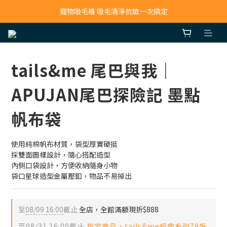
寵物吸毛機 吸毛清淨抗敏一次搞定
寵物吸毛機 吸毛清淨抗敏一次搞定
鮮食調理機 一鍵出餐超省力
寵物吸毛機 吸毛清淨抗敏一次搞定
tails&me 尾巴與我｜
APUJAN尾巴探險記 墨點
帆布袋
使用純棉帆布材質，袋型厚實硬挺
採雙面圖樣設計，隨心搭配造型
內側口袋設計，方便收納隨身小物
袋口星球造型金屬壓釦，物品不易掉出
至
08/09 16:00
截止
全店，全館滿額現折$888
至
08/31 16:00
截止
指定商品，tails&me經典系列79折