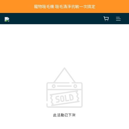
寵物吸毛機 吸毛清淨抗敏一次搞定
寵物吸毛機 吸毛清淨抗敏一次搞定
鮮食調理機 一鍵出餐超省力
寵物吸毛機 吸毛清淨抗敏一次搞定
此活動已下架