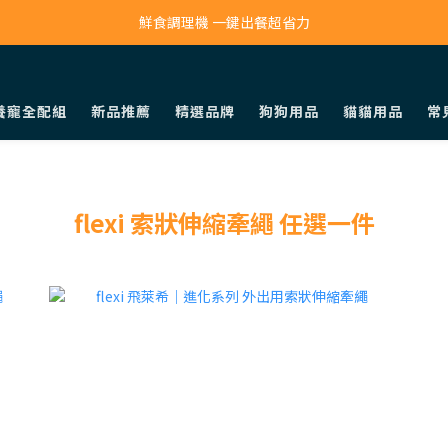
寵物吸毛機 吸毛清淨抗敏一次搞定
鮮食調理機 一鍵出餐超省力
寵物吸毛機 吸毛清淨抗敏一次搞定
養寵全配組
新品推薦
精選品牌
狗狗用品
貓貓用品
常
flexi 索狀伸縮牽繩 任選一件